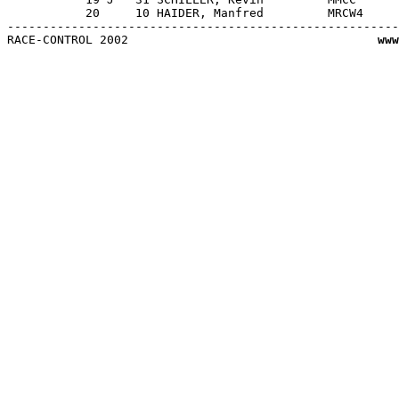
           20     10 HAIDER, Manfred         MRCW4     
-------------------------------------------------------
RACE-CONTROL 2002                                   
www