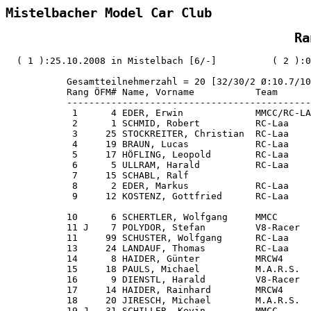
Mistelbacher Model Car Club
                  
Ra
  ( 1 ):25.10.2008 in Mistelbach [6/-]          ( 2 ):0
           Gesamtteilnehmerzahl = 20 [32/30/2 Ø:10.7/10
           Rang ÖFM# Name, Vorname           Team      
           --------------------------------------------
            1      4 EDER, Erwin             MMCC/RC-LA
            2      1 SCHMID, Robert          RC-Laa    
            3     25 STOCKREITER, Christian  RC-Laa    
            4     19 BRAUN, Lucas            RC-Laa    
            5     17 HÖFLING, Leopold        RC-Laa    
            6      5 ULLRAM, Harald          RC-Laa    
            7     15 SCHABL, Ralf                      
            8      2 EDER, Markus            RC-Laa    
            9     12 KOSTENZ, Gottfried      RC-Laa    
           10      6 SCHERTLER, Wolfgang     MMCC      
           11 J    7 POLYDOR, Stefan         V8-Racer  
           11     99 SCHUSTER, Wolfgang      RC-Laa    
           13     24 LANDAUF, Thomas         RC-Laa    
           14      8 HAIDER, Günter          MRCW4     
           15     18 PAULS, Michael          M.A.R.S.  
           16      9 DIENSTL, Harald         V8-Racer  
           17     14 HAIDER, Rainhard        MRCW4     
           18     20 JIRESCH, Michael        M.A.R.S.  
           19 J   31 SCHILLER, Kevin         MMCC      