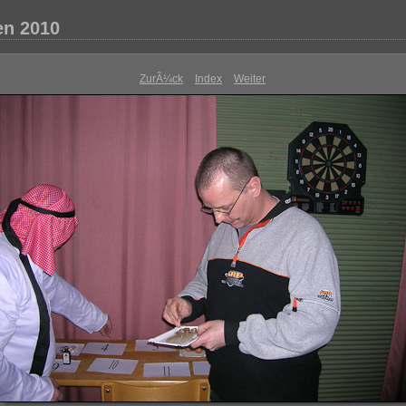
n 2010
ZurÃ¼ck
Index
Weiter