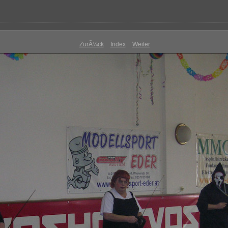
ZurÃ¼ck
Index
Weiter